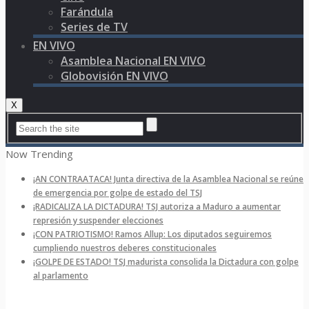
Farándula
Series de TV
EN VIVO
Asamblea Nacional EN VIVO
Globovisión EN VIVO
X
Now Trending
¡AN CONTRAATACA! Junta directiva de la Asamblea Nacional se reúne
de emergencia por golpe de estado del TSJ
¡RADICALIZA LA DICTADURA! TSJ autoriza a Maduro a aumentar
represión y suspender elecciones
¡CON PATRIOTISMO! Ramos Allup: Los diputados seguiremos
cumpliendo nuestros deberes constitucionales
¡GOLPE DE ESTADO! TSJ madurista consolida la Dictadura con golpe
al parlamento