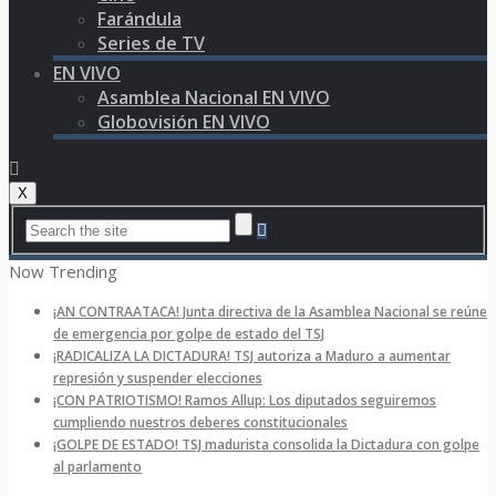
Farándula
Series de TV
EN VIVO
Asamblea Nacional EN VIVO
Globovisión EN VIVO
X
Now Trending
¡AN CONTRAATACA! Junta directiva de la Asamblea Nacional se reúne
de emergencia por golpe de estado del TSJ
¡RADICALIZA LA DICTADURA! TSJ autoriza a Maduro a aumentar
represión y suspender elecciones
¡CON PATRIOTISMO! Ramos Allup: Los diputados seguiremos
cumpliendo nuestros deberes constitucionales
¡GOLPE DE ESTADO! TSJ madurista consolida la Dictadura con golpe
al parlamento