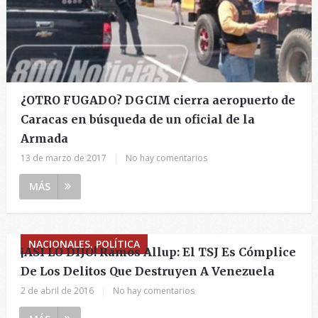
¿OTRO FUGADO? DGCIM cierra aeropuerto de
Caracas en búsqueda de un oficial de la
Armada
13 de marzo de 2017
|
No hay comentarios
MÁS
NACIONALES, POLÍTICA
¡ASI LO DIJO! Ramos Allup: El TSJ Es Cómplice
De Los Delitos Que Destruyen A Venezuela
2 de abril de 2016
|
No hay comentarios