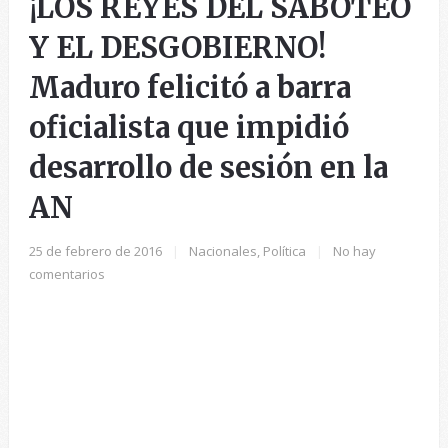
¡LOS REYES DEL SABOTEO
Y EL DESGOBIERNO!
Maduro felicitó a barra
oficialista que impidió
desarrollo de sesión en la
AN
25 de febrero de 2016
|
Nacionales
,
Política
|
No hay
comentarios