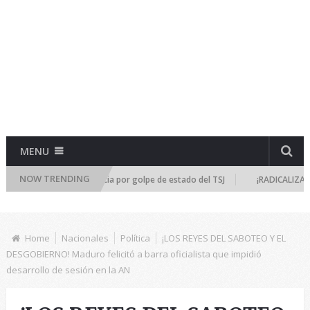
MENU
NOW TRENDING
e reúne de emergencia por golpe de estado del TSJ
¡RADICALIZA LA DIC
Home
Nacionales
Política
¡LOS REYES DEL SABOTEO Y EL
DESGOBIERNO! Maduro felicitó a barra oficialista que impidió
desarrollo de sesión en la AN