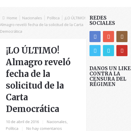
REDES
Home
Nacionales
Política
¡LO ÚLTIMO!
SOCIALES
Almagro reveló fecha de la solicitud de la Carta
Democrática
¡LO ÚLTIMO!
Almagro reveló
DANOS UN LIKE
fecha de la
CONTRA LA
CENSURA DEL
solicitud de la
RÉGIMEN
Carta
Democrática
10 de abril de 2016
|
Nacionales
,
Política
|
No hay comentarios