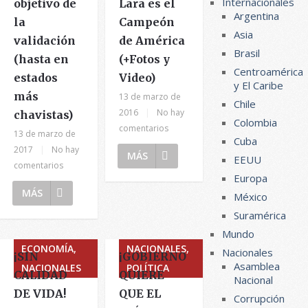
Internacionales
objetivo de
Lara es el
Argentina
la
Campeón
Asia
validación
de América
Brasil
(hasta en
(+Fotos y
Centroamérica
estados
Video)
y El Caribe
más
13 de marzo de
Chile
2016
|
No hay
chavistas)
Colombia
comentarios
13 de marzo de
Cuba
2017
|
No hay
MÁS
EEUU
comentarios
Europa
MÁS
México
Suramérica
Mundo
ECONOMÍA,
NACIONALES,
Nacionales
¡SIN
¡GOBIERNO
Asamblea
NACIONALES
POLÍTICA
CALIDAD
QUIERE
Nacional
DE VIDA!
QUE EL
Corrupción