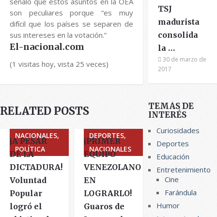
señaló que estos asuntos en la OEA
TSJ
son peculiares porque “es muy
madurista
difícil que los países se separen de
sus intereses en la votación.”
consolida
El-nacional.com
la …
30 de marzo de
(1 visitas hoy, vista 25 veces)
2017
TEMÁS DE
RELATED POSTS
INTERÉS
Curiosidades
NACIONALES,
DEPORTES,
¡A PESAR
¡PRIMER
Deportes
POLÍTICA
NACIONALES
DE LA
EQUIPO
Educación
DICTADURA!
VENEZOLANO
Entretenimiento
Cine
Voluntad
EN
Farándula
Popular
LOGRARLO!
Humor
logró el
Guaros de