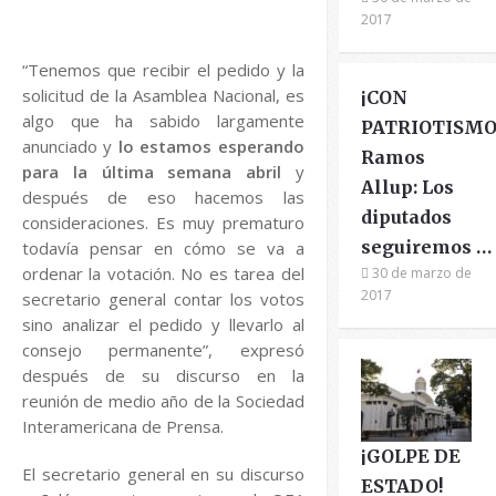
2017
“Tenemos que recibir el pedido y la
solicitud de la Asamblea Nacional, es
¡CON
algo que ha sabido largamente
PATRIOTISMO
anunciado y
lo estamos esperando
Ramos
para la última semana abril
y
Allup: Los
después de eso hacemos las
diputados
consideraciones. Es muy prematuro
seguiremos …
todavía pensar en cómo se va a
ordenar la votación. No es tarea del
30 de marzo de
2017
secretario general contar los votos
sino analizar el pedido y llevarlo al
consejo permanente”, expresó
después de su discurso en la
reunión de medio año de la Sociedad
Interamericana de Prensa.
¡GOLPE DE
El secretario general en su discurso
ESTADO!