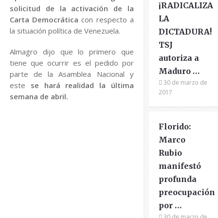
¡RADICALIZA
solicitud de la activación de la
LA
Carta Democrática
con respecto a
la situación política de Venezuela.
DICTADURA!
TSJ
Almagro dijo que lo primero que
autoriza a
tiene que ocurrir es el pedido por
Maduro …
parte de la Asamblea Nacional y
30 de marzo de
este
se hará realidad
la última
2017
semana de abril.
Florido:
Marco
Rubio
manifestó
profunda
preocupación
por …
30 de marzo de