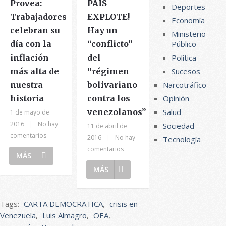
Provea:
PAÍS
Deportes
Trabajadores
EXPLOTE!
Economía
celebran su
Hay un
Ministerio
día con la
“conflicto”
Público
inflación
del
Política
más alta de
“régimen
Sucesos
nuestra
bolivariano
Narcotráfico
historia
contra los
Opinión
venezolanos”
Salud
1 de mayo de
2016
|
No hay
Sociedad
11 de abril de
comentarios
2016
|
No hay
Tecnología
comentarios
MÁS
MÁS
Tags:
CARTA DEMOCRATICA
,
crisis en
Venezuela
,
Luis Almagro
,
OEA
,