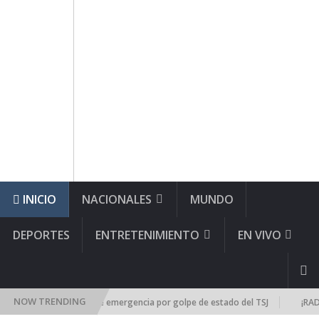
INICIO
NACIONALES
MUNDO
DEPORTES
ENTRETENIMIENTO
EN VIVO
NOW TRENDING
 Nacional se reúne de emergencia por golpe de estado del TSJ
¡RADICA