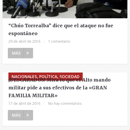
“Chúo Torrealba” dice que el ataque no fue
espontáneo
29 de abril de 2016
|
1 comentario
MÁS
NACIONALES, POLÍTICA, SOCIEDAD
¡DESCARADOS! Mira lo que el Alto mando
militar pide a sus efectivos de la «GRAN
FAMILIA MILITAR»
17 de abril de 2016
|
No hay comentarios
MÁS