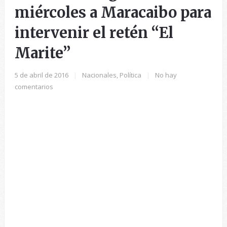
miércoles a Maracaibo para
intervenir el retén “El
Marite”
5 de abril de 2016
|
Nacionales
,
Política
|
No hay
comentarios