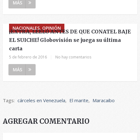
MÁS
NACIONALES, OPINIÓN
¡EXTRA, LEELO ANTES DE QUE CONATEL BAJE
EL SUICHE! Globovisión se juega su última
carta
5 de febrero de 2016
|
No hay comentarios
MÁS
Tags:
cárceles en Venezuela
,
El marite
,
Maracaibo
AGREGAR COMENTARIO