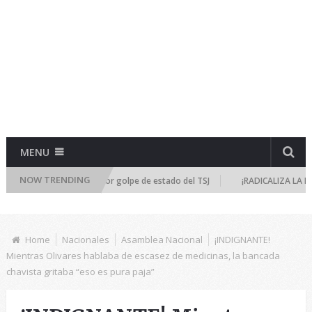
MENU
NOW TRENDING
úne de emergencia por golpe de estado del TSJ
¡RADICALIZA LA DICTADU
Home
Nacionales
Asamblea Nacional
¡INDIGNANTE!
Mientras Olivares hablaba de escasez de medicinas, la bancada
chavista gritaba “eso es pura paja”