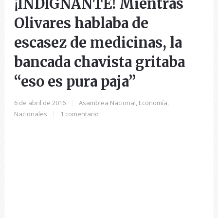
¡INDIGNANTE! Mientras
Olivares hablaba de
escasez de medicinas, la
bancada chavista gritaba
“eso es pura paja”
6 de abril de 2016
|
Asamblea Nacional
,
Economía
,
Nacionales
|
1 comentario