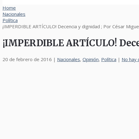
Home
Nacionales
Política
¡IMPERDIBLE ARTÍCULO! Decencia y dignidad ; Por César Migu
¡IMPERDIBLE ARTÍCULO! Decen
20 de febrero de 2016
|
Nacionales
,
Opinión
,
Política
|
No hay 