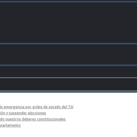
de emergencia por golpe de estado del TSJ
ón y suspender elecciones
o nuestros deberes constitucionales
l parlamento