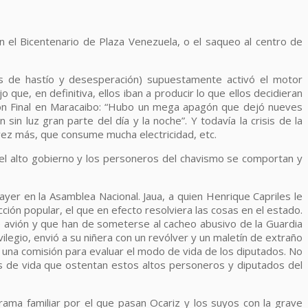
 el Bicentenario de Plaza Venezuela, o el saqueo al centro de
os de hastío y desesperación) supuestamente activó el motor
que, en definitiva, ellos iban a producir lo que ellos decidieran
sión Final en Maracaibo: “Hubo un mega apagón que dejó nueves
sin luz gran parte del día y la noche”. Y todavía la crisis de la
a vez más, que consume mucha electricidad, etc.
e el alto gobierno y los personeros del chavismo se comportan y
ayer en la Asamblea Nacional. Jaua, a quien Henrique Capriles le
cción popular, el que en efecto resolviera las cosas en el estado.
e avión y que han de someterse al cacheo abusivo de la Guardia
vilegio, envió a su niñera con un revólver y un maletín de extraño
 una comisión para evaluar el modo de vida de los diputados. No
es de vida que ostentan estos altos personeros y diputados del
ama familiar por el que pasan Ocariz y los suyos con la grave