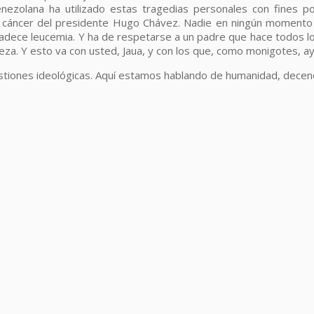
enezolana ha utilizado estas tragedias personales con fines po
so cáncer del presidente Hugo Chávez. Nadie en ningún moment
dece leucemia. Y ha de respetarse a un padre que hace todos los 
a. Y esto va con usted, Jaua, y con los que, como monigotes, ayer
iones ideológicas. Aquí estamos hablando de humanidad, decencia 