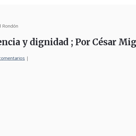
el Rondón
cia y dignidad ; Por César Mi
comentarios
|