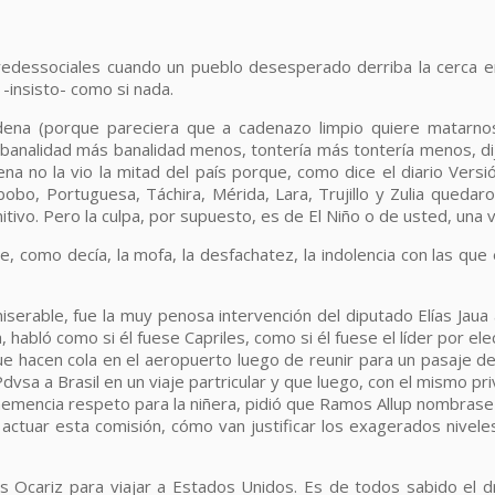
 redes
sociales
cuando un pueblo desesperado derriba la cerca en
-insisto- como si nada.
adena (porque pareciera que a cadenazo limpio quiere matarn
banalidad más banalidad menos, tontería más tontería menos, dijo 
ena no la vio la mitad del país porque, como dice el diario Ver
bo, Portuguesa, Táchira, Mérida, Lara, Trujillo y Zulia quedaron 
nitivo. Pero la culpa, por supuesto, es de El Niño o de usted, un
e, como decía, la mofa, la desfachatez, la indolencia con las qu
iserable, fue la muy penosa intervención del diputado Elías Jaua 
habló como si él fuese Capriles, como si él fuese el líder por ele
e hacen cola en el aeropuerto luego de reunir para un pasaje d
dvsa a Brasil en un viaje partricular y que luego, con el mismo pri
ehemencia respeto para la niñera, pidió que Ramos Allup nombrase
actuar esta comisión, cómo van justificar los exagerados nivel
s Ocariz para viajar a Estados Unidos. Es de todos sabido el dr