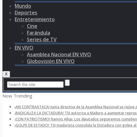
Mundo
Deportes
Entretenimiento
Cine
Farándula
Series de TV
EN VIVO
Asamblea Nacional EN VIVO
Globovisión EN VIVO
X
Now Trending
¡AN CONTRAATACA! Junta directiva de la Asamblea Nacional se reúne 
¡RADICALIZA LA DICTADURA! TSJ autoriza a Maduro a aumentar represi
¡CON PATRIOTISMO! Ramos Allup: Los diputados seguiremos cumpliend
¡GOLPE DE ESTADO! TSJ madurista consolida la Dictadura con golpe a