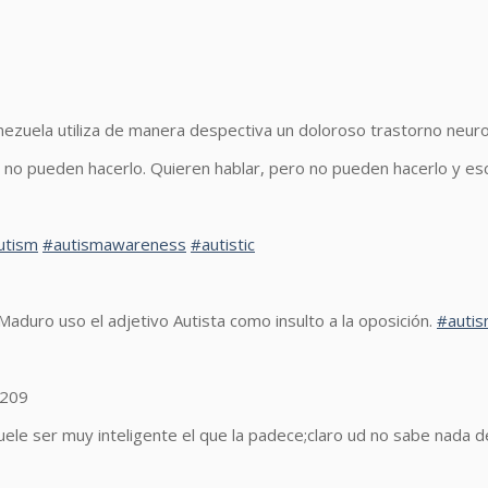
ezuela utiliza de manera despectiva un doloroso trastorno neuroló
ro no pueden hacerlo. Quieren hablar, pero no pueden hacerlo y e
utism
#autismawareness
#autistic
duro uso el adjetivo Autista como insulto a la oposición.
#auti
8209
uele ser muy inteligente el que la padece;claro ud no sabe nada de