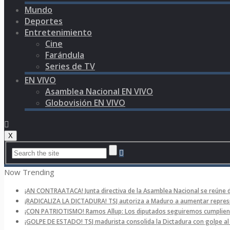
Mundo
Deportes
Entretenimiento
Cine
Farándula
Series de TV
EN VIVO
Asamblea Nacional EN VIVO
Globovisión EN VIVO
X
Now Trending
¡AN CONTRAATACA! Junta directiva de la Asamblea Nacional se reúne 
¡RADICALIZA LA DICTADURA! TSJ autoriza a Maduro a aumentar represi
¡CON PATRIOTISMO! Ramos Allup: Los diputados seguiremos cumpliend
¡GOLPE DE ESTADO! TSJ madurista consolida la Dictadura con golpe a