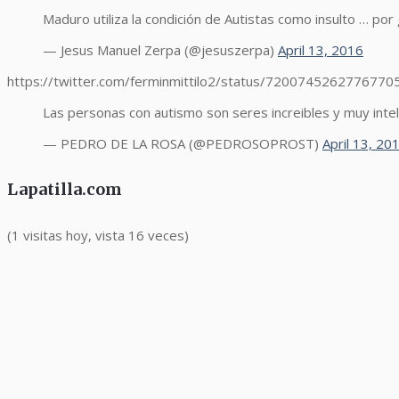
Maduro utiliza la condición de Autistas como insulto … po
— Jesus Manuel Zerpa (@jesuszerpa)
April 13, 2016
https://twitter.com/ferminmittilo2/status/7200745262776770
Las personas con autismo son seres increibles y muy inte
— PEDRO DE LA ROSA (@PEDROSOPROST)
April 13, 20
Lapatilla.com
(1 visitas hoy, vista 16 veces)