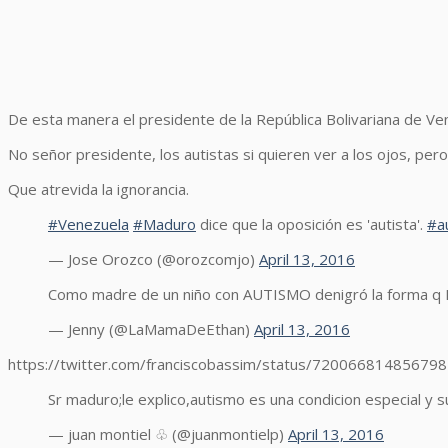
De esta manera el presidente de la República Bolivariana de Ven
No señor presidente, los autistas si quieren ver a los ojos, pe
Que atrevida la ignorancia.
#Venezuela
#Maduro
dice que la oposición es 'autista'.
#a
— Jose Orozco (@orozcomjo)
April 13, 2016
Como madre de un niño con AUTISMO denigró la forma q Ma
— Jenny (@LaMamaDeEthan)
April 13, 2016
https://twitter.com/franciscobassim/status/72006681485679
Sr maduro;le explico,autismo es una condicion especial y s
— juan montiel ♧ (@juanmontielp)
April 13, 2016