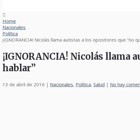
Home
Nacionales
Política
¡IGNORANCIA! Nicolás llama autistas a los opositores que “no qui
¡IGNORANCIA! Nicolás llama aut
hablar”
13 de abril de 2016
|
Nacionales
,
Política
,
Salud
|
No hay comen