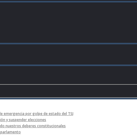
de emergencia por golpe de estado del TSJ
ón y suspender elecciones
o nuestros deberes constitucionales
l parlamento