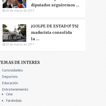
diputados seguiremos …
30 de marzo de 2017
¡GOLPE DE ESTADO! TSJ
madurista consolida
la …
30 de marzo de 2017
TEMÁS DE INTERÉS
Curiosidades
Deportes
Educación
Entretenimiento
Cine
Farándula