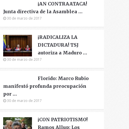
¡AN CONTRAATACA!
Junta directiva de la Asamblea …
30 de marzo de 2017
¡RADICALIZA LA
DICTADURA! TSJ
autoriza a Maduro …
30 de marzo de 2017
Florido: Marco Rubio
manifestó profunda preocupación
por …
30 de marzo de 2017
¡CON PATRIOTISMO!
Ramos Allup: Los