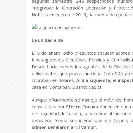
segundo semestre, 245 sospechosos murieron
integraban la Operación Liberación y Protecci
Noticias en enero de 2016, da cuenta de que úni
La unidad élite
El 5 de enero, ocho presuntos secuestradores c
Investigaciones Científicas Penales y Criminalí
Desde hacía meses los agentes de la División C
delincuentes que provenían de la Cota 905 y es
cobraban en dólares.
Al día siguiente, el inspe
casa en Montalbán, Distrito Capital.
Aunque oficialmente se maneja el móvil del homi
consultadas por
Efecto Cocuyo
ponen en duda e
de seguridad de la zona, se ve cómo al funcionari
detuviera, “como si supieran que era Cicpc y d
crimen señalaron a “El Vampi”.