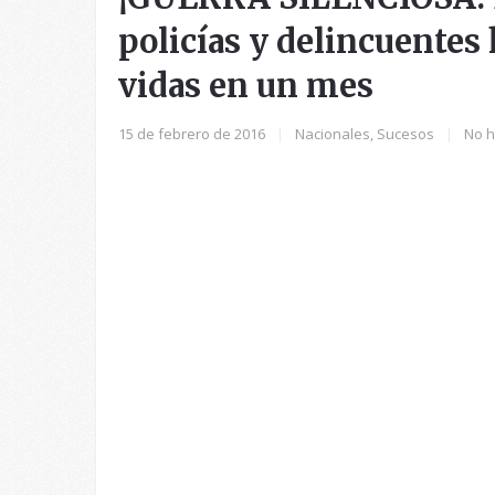
policías y delincuentes
vidas en un mes
15 de febrero de 2016
|
Nacionales
,
Sucesos
|
No h