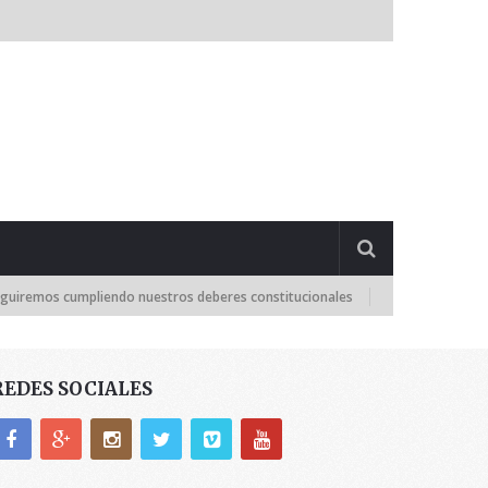
 cumpliendo nuestros deberes constitucionales
¡GOLPE DE ESTADO! TSJ
REDES SOCIALES