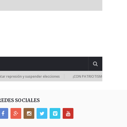
esión y suspender elecciones
¡CON PATRIOTISMO! Ramos Allup: Los di
REDES SOCIALES