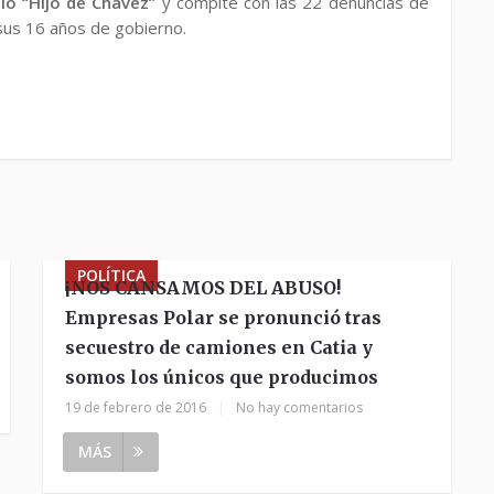
io “Hijo de Chávez”
y compite con las 22 denuncias de
sus 16 años de gobierno.
POLÍTICA
¡NOS CANSAMOS DEL ABUSO!
Empresas Polar se pronunció tras
secuestro de camiones en Catia y
somos los únicos que producimos
19 de febrero de 2016
|
No hay comentarios
MÁS