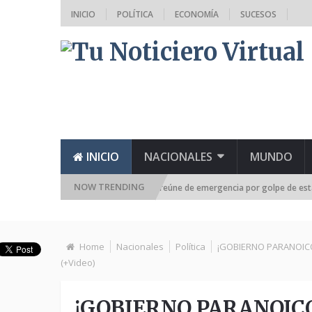
INICIO
POLÍTICA
ECONOMÍA
SUCESOS
INICIO
NACIONALES
MUNDO
NOW TRENDING
tiva de la Asamblea Nacional se reúne de emergencia por golpe de estado del
Home
Nacionales
Política
¡GOBIERNO PARANOICO!
(+Video)
¡GOBIERNO PARANOICO!