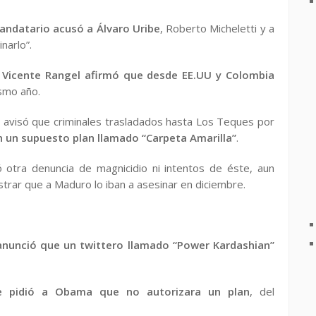
 mandatario acusó a Álvaro Uribe
, Roberto Micheletti y a
narlo”.
 Vicente Rangel afirmó que desde EE.UU y Colombia
smo año.
 avisó que criminales trasladados hasta Los Teques por
 un supuesto plan llamado “Carpeta Amarilla”
.
otra denuncia de magnicidio ni intentos de éste, aun
rar que a Maduro lo iban a asesinar en diciembre.
anunció que un twittero llamado “Power Kardashian”
e pidió a Obama que no autorizara un plan
, del