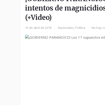
intentos de magnicidio
(+Video)
15 de abril de 2016
|
Nacionales
,
Política
|
No hay c