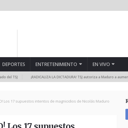
DEPORTES
ENTRETENIMIENTO
EN VIVO
 TSJ
¡RADICALIZA LA DICTADURA! TSJ autoriza a Maduro a aumentar repr
 Los 17 supuestos intentos de magnicidios de Nicolás Maduro
 Los 17 supuestos