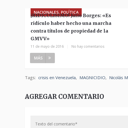
NACIONALES, POLÍTICA
¡RIDICULISIMO! Julio Borges: «Es
ridículo haber hecho una marcha
contra títulos de propiedad de la
GMVV»
11 de mayo de 2016
|
No hay comentarios
MÁS
Tags:
crisis en Venezuela
,
MAGNICIDIO
,
Nicolás 
AGREGAR COMENTARIO