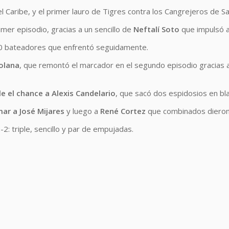
el Caribe, y el primer lauro de Tigres contra los Cangrejeros de S
imer episodio, gracias a un sencillo de
Neftalí Soto
que impulsó 
20 bateadores que enfrentó seguidamente.
zolana
, que remontó el marcador en el segundo episodio gracias 
e el chance a Alexis Candelario
, que sacó dos espidosios en bl
mar a José Mijares
y luego a
René Cortez
que combinados dieron
2: triple, sencillo y par de empujadas.