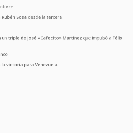
anturce.
a
Rubén Sosa
desde la tercera.
a un
triple de José «Cafecito» Martínez
que impulsó a
Félix
anco.
 la
victoria para Venezuela
.