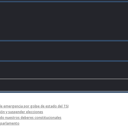
de emergencia por golpe de estado del TSJ
ón y suspender elecciones
o nuestros deberes constitucionales
l parlamento