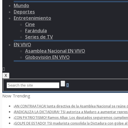
Mundo
Deportes
Entretenimiento
Cine
Farándula
Series de TV
EN VIVO
Asamblea Nacional EN VIVO
Globovisión EN VIVO
X
Now Trending
¡AN CONTRAATACA! Junta directiva de la Asamblea Nacional se reúne 
¡RADICALIZA LA DICTADURA! TSJ autoriza a Maduro a aumentar represi
¡CON PATRIOTISMO! Ramos Allup: Los diputados seguiremos cumpliend
¡GOLPE DE ESTADO! TSJ madurista consolida la Dictadura con golpe a