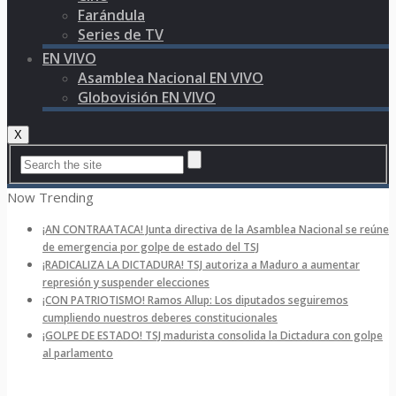
Farándula
Series de TV
EN VIVO
Asamblea Nacional EN VIVO
Globovisión EN VIVO
X
Now Trending
¡AN CONTRAATACA! Junta directiva de la Asamblea Nacional se reúne
de emergencia por golpe de estado del TSJ
¡RADICALIZA LA DICTADURA! TSJ autoriza a Maduro a aumentar
represión y suspender elecciones
¡CON PATRIOTISMO! Ramos Allup: Los diputados seguiremos
cumpliendo nuestros deberes constitucionales
¡GOLPE DE ESTADO! TSJ madurista consolida la Dictadura con golpe
al parlamento