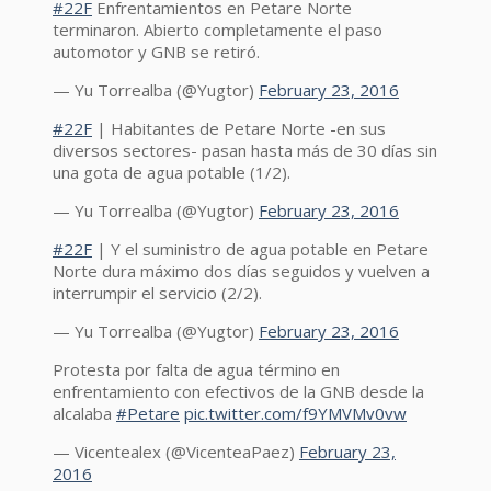
#22F
Enfrentamientos en Petare Norte
terminaron. Abierto completamente el paso
automotor y GNB se retiró.
— Yu Torrealba (@Yugtor)
February 23, 2016
#22F
| Habitantes de Petare Norte -en sus
diversos sectores- pasan hasta más de 30 días sin
una gota de agua potable (1/2).
— Yu Torrealba (@Yugtor)
February 23, 2016
#22F
| Y el suministro de agua potable en Petare
Norte dura máximo dos días seguidos y vuelven a
interrumpir el servicio (2/2).
— Yu Torrealba (@Yugtor)
February 23, 2016
Protesta por falta de agua término en
enfrentamiento con efectivos de la GNB desde la
alcalaba
#Petare
pic.twitter.com/f9YMVMv0vw
— Vicentealex (@VicenteaPaez)
February 23,
2016