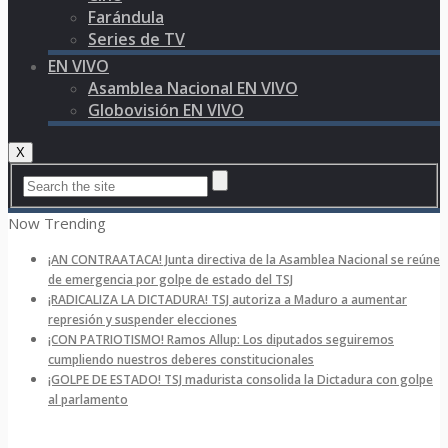
Farándula
Series de TV
EN VIVO
Asamblea Nacional EN VIVO
Globovisión EN VIVO
X
Now Trending
¡AN CONTRAATACA! Junta directiva de la Asamblea Nacional se reúne
de emergencia por golpe de estado del TSJ
¡RADICALIZA LA DICTADURA! TSJ autoriza a Maduro a aumentar
represión y suspender elecciones
¡CON PATRIOTISMO! Ramos Allup: Los diputados seguiremos
cumpliendo nuestros deberes constitucionales
¡GOLPE DE ESTADO! TSJ madurista consolida la Dictadura con golpe
al parlamento