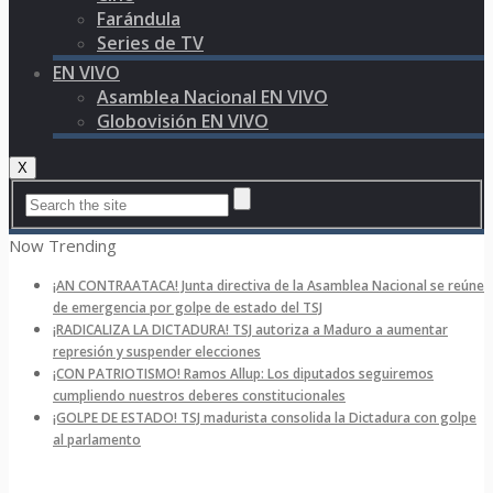
Farándula
Series de TV
EN VIVO
Asamblea Nacional EN VIVO
Globovisión EN VIVO
X
Now Trending
¡AN CONTRAATACA! Junta directiva de la Asamblea Nacional se reúne
de emergencia por golpe de estado del TSJ
¡RADICALIZA LA DICTADURA! TSJ autoriza a Maduro a aumentar
represión y suspender elecciones
¡CON PATRIOTISMO! Ramos Allup: Los diputados seguiremos
cumpliendo nuestros deberes constitucionales
¡GOLPE DE ESTADO! TSJ madurista consolida la Dictadura con golpe
al parlamento