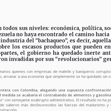
en todos sus niveles: económica, política, s
ezuela no haya encontrado el camino hacia 
ndustria del “bachaqueo”, es decir, aquella
obre los escasos productos que pueden en
artes, el gobierno ha quedado inerte ante
ron invadidas por sus “revolucionarios” ge
ionarios quienes con empresas de maletín y banqueros corrupto
llo, arruinar a una economía que simplemente se ha quedado si
ontera con Colombia, alegando una supuesta confrontación 
l medida se acabaría el contrabando de alimentos y gasolina
rdo” con semejante exabrupto administrativo. El resultado no ha
onde salieron más desfavorecidos las fuerzas del madurismo y el
extracción.