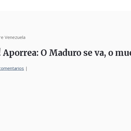
re Venezuela
porrea: O Maduro se va, o mu
comentarios
|