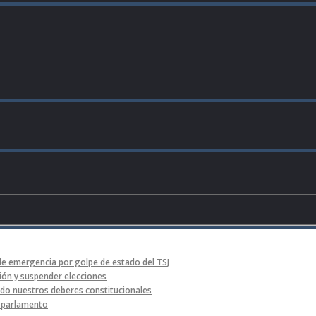
de emergencia por golpe de estado del TSJ
ón y suspender elecciones
o nuestros deberes constitucionales
l parlamento