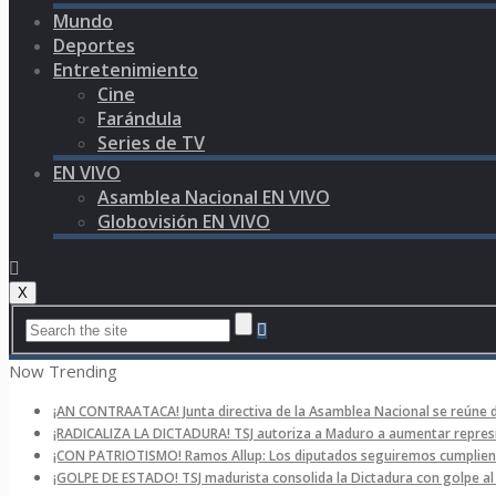
Mundo
Deportes
Entretenimiento
Cine
Farándula
Series de TV
EN VIVO
Asamblea Nacional EN VIVO
Globovisión EN VIVO
X
Now Trending
¡AN CONTRAATACA! Junta directiva de la Asamblea Nacional se reúne 
¡RADICALIZA LA DICTADURA! TSJ autoriza a Maduro a aumentar represi
¡CON PATRIOTISMO! Ramos Allup: Los diputados seguiremos cumpliend
¡GOLPE DE ESTADO! TSJ madurista consolida la Dictadura con golpe a