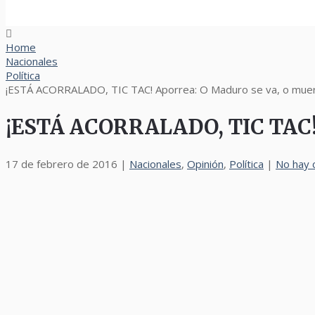
Home
Nacionales
Política
¡ESTÁ ACORRALADO, TIC TAC! Aporrea: O Maduro se va, o mue
¡ESTÁ ACORRALADO, TIC TAC! A
17 de febrero de 2016
|
Nacionales
,
Opinión
,
Política
|
No hay 