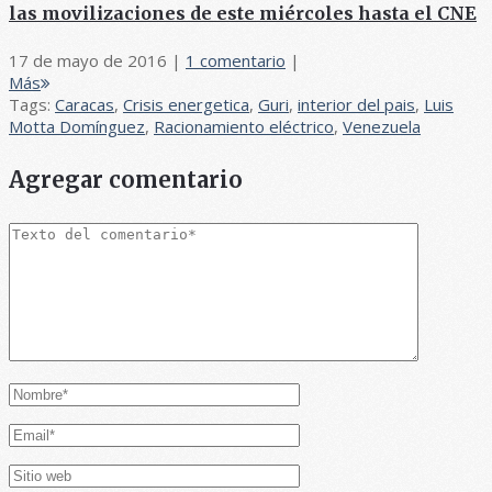
las movilizaciones de este miércoles hasta el CNE
17 de mayo de 2016
|
1 comentario
|
Más
Tags:
Caracas
,
Crisis energetica
,
Guri
,
interior del pais
,
Luis
Motta Domínguez
,
Racionamiento eléctrico
,
Venezuela
Agregar comentario