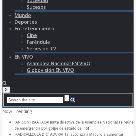
Sociedad
Sucesos
Mundo
Deportes
Entretenimiento
Cine
Farándula
Series de TV
EN VIVO
Asamblea Nacional EN VIVO
Globovisión EN VIVO
X
Now Trending
¡AN CONTRAATACA! Junta directiva de la Asamblea Nacional se reúne
de emergencia por golpe de estado del TSJ
¡RADICALIZA LA DICTADURA! TSJ autoriza a Maduro a aumentar