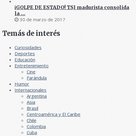
¡GOLPE DE ESTADO! TSJ madurista consolida
la …
30 de marzo de 2017
Temás de interés
Curiosidades
Deportes
Educación
Entretenimiento
Cine
Farándula
Humor
Internacionales
Argentina
Asia
Brasil
Centroamérica y El Caribe
Chile
Colombia
Cuba