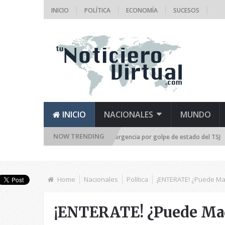
INICIO
POLÍTICA
ECONOMÍA
SUCESOS
INICIO
NACIONALES
MUNDO
NOW TRENDING
mblea Nacional se reúne de emergencia por golpe de estado del TSJ
¡R
Home
Nacionales
Política
¡ENTERATE! ¿Puede Mad
¡ENTERATE! ¿Puede Mad