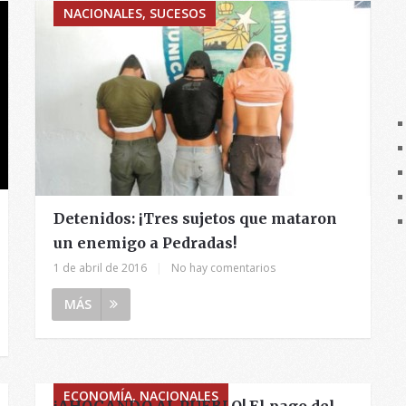
NACIONALES, SUCESOS
Detenidos: ¡Tres sujetos que mataron
un enemigo a Pedradas!
1 de abril de 2016
|
No hay comentarios
MÁS
ECONOMÍA, NACIONALES
¡AHOGANDO AL PUEBLO! El pago del