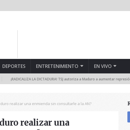
DEPORTES
ENTRETENIMIENTO
EN VIVO
ADICALIZA LA DICTADURA! TSJ autoriza a Maduro a aumentar represión y suspe
uro realizar una enmienda sin consultarle a la AN?
uro realizar una