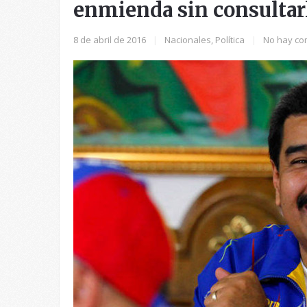
enmienda sin consultarl
8 de abril de 2016
|
Nacionales
,
Política
|
No hay co