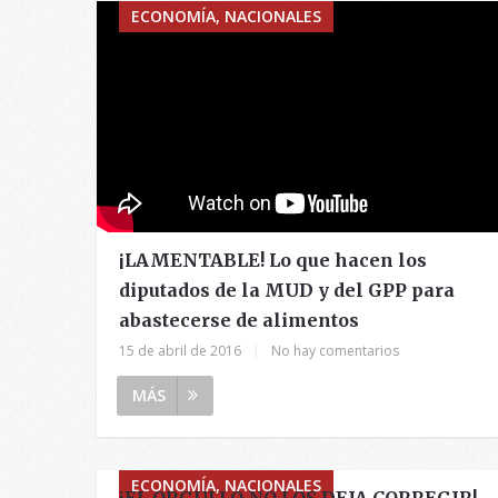
ECONOMÍA, NACIONALES
¡LAMENTABLE! Lo que hacen los
diputados de la MUD y del GPP para
abastecerse de alimentos
15 de abril de 2016
|
No hay comentarios
MÁS
ECONOMÍA, NACIONALES
¡EL ORGULLO NO LOS DEJA CORREGIR!