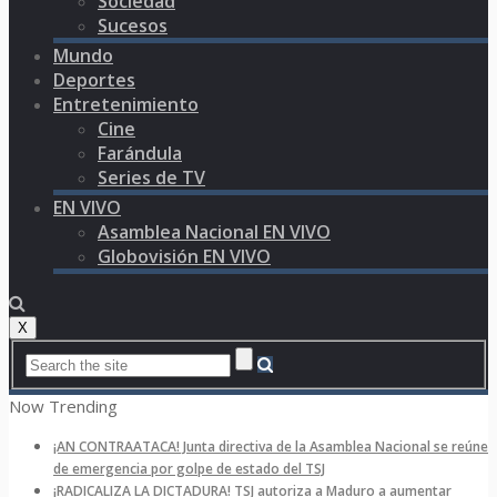
Sociedad
Sucesos
Mundo
Deportes
Entretenimiento
Cine
Farándula
Series de TV
EN VIVO
Asamblea Nacional EN VIVO
Globovisión EN VIVO
X
Now Trending
¡AN CONTRAATACA! Junta directiva de la Asamblea Nacional se reúne
de emergencia por golpe de estado del TSJ
¡RADICALIZA LA DICTADURA! TSJ autoriza a Maduro a aumentar