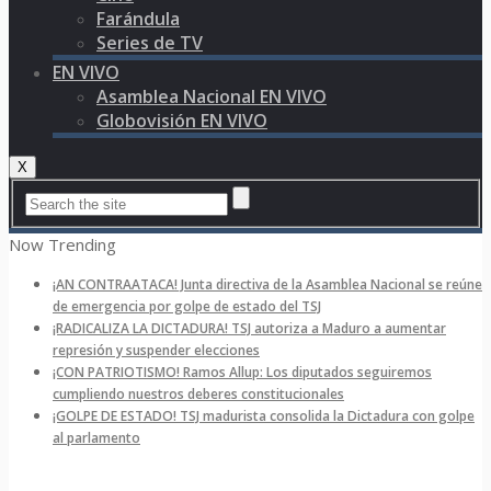
Farándula
Series de TV
EN VIVO
Asamblea Nacional EN VIVO
Globovisión EN VIVO
X
Now Trending
¡AN CONTRAATACA! Junta directiva de la Asamblea Nacional se reúne
de emergencia por golpe de estado del TSJ
¡RADICALIZA LA DICTADURA! TSJ autoriza a Maduro a aumentar
represión y suspender elecciones
¡CON PATRIOTISMO! Ramos Allup: Los diputados seguiremos
cumpliendo nuestros deberes constitucionales
¡GOLPE DE ESTADO! TSJ madurista consolida la Dictadura con golpe
al parlamento