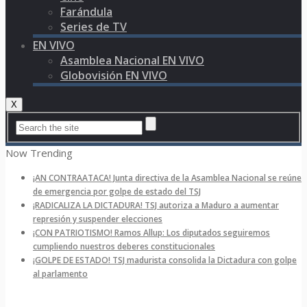
Farándula
Series de TV
EN VIVO
Asamblea Nacional EN VIVO
Globovisión EN VIVO
X
Now Trending
¡AN CONTRAATACA! Junta directiva de la Asamblea Nacional se reúne
de emergencia por golpe de estado del TSJ
¡RADICALIZA LA DICTADURA! TSJ autoriza a Maduro a aumentar
represión y suspender elecciones
¡CON PATRIOTISMO! Ramos Allup: Los diputados seguiremos
cumpliendo nuestros deberes constitucionales
¡GOLPE DE ESTADO! TSJ madurista consolida la Dictadura con golpe
al parlamento