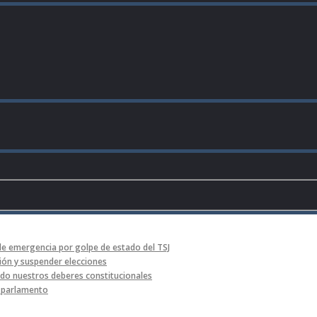
de emergencia por golpe de estado del TSJ
ón y suspender elecciones
o nuestros deberes constitucionales
l parlamento