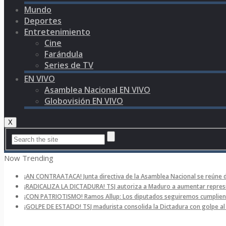
Mundo
Deportes
Entretenimiento
Cine
Farándula
Series de TV
EN VIVO
Asamblea Nacional EN VIVO
Globovisión EN VIVO
X
Now Trending
¡AN CONTRAATACA! Junta directiva de la Asamblea Nacional se reúne 
¡RADICALIZA LA DICTADURA! TSJ autoriza a Maduro a aumentar represi
¡CON PATRIOTISMO! Ramos Allup: Los diputados seguiremos cumpliend
¡GOLPE DE ESTADO! TSJ madurista consolida la Dictadura con golpe a