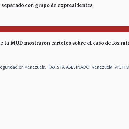
r separado con grupo de expresidentes
la MUD mostraron carteles sobre el caso de los m
seguridad en Venezuela
,
TAXISTA ASESINADO
,
Venezuela
,
VICTI