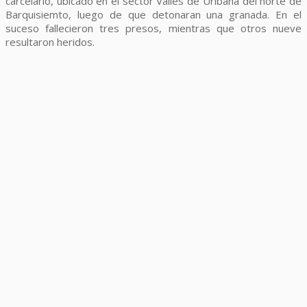
carcelario, ubicado en el sector Valles de Uribana del norte de
Barquisiemto, luego de que detonaran una granada. En el
suceso fallecieron tres presos, mientras que otros nueve
resultaron heridos.