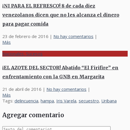
¡NI PARA EL REFRESCO! 8 de cada diez
venezolanos dicen que no les alcanza el dinero
para pagar comida
23 de febrero de 2016
|
No hay comentarios
|
Más
Nacionales, Sucesos
¡EL AZOTE DEL SECTOR! Abatido “El Firifire” en
enfrentamiento con la GNB en Margarita
21 de abril de 2016
|
No hay comentarios
|
Más
Tags:
delincuencia
,
hampa
,
Iris Varela
,
secuestro
,
Uribana
Agregar comentario