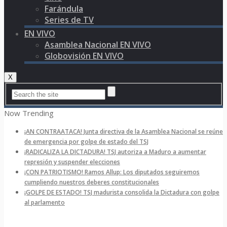
Farándula
Series de TV
EN VIVO
Asamblea Nacional EN VIVO
Globovisión EN VIVO
X
Now Trending
¡AN CONTRAATACA! Junta directiva de la Asamblea Nacional se reúne
de emergencia por golpe de estado del TSJ
¡RADICALIZA LA DICTADURA! TSJ autoriza a Maduro a aumentar
represión y suspender elecciones
¡CON PATRIOTISMO! Ramos Allup: Los diputados seguiremos
cumpliendo nuestros deberes constitucionales
¡GOLPE DE ESTADO! TSJ madurista consolida la Dictadura con golpe
al parlamento