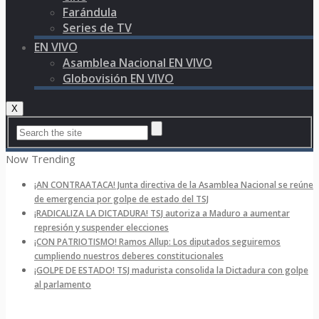
Farándula
Series de TV
EN VIVO
Asamblea Nacional EN VIVO
Globovisión EN VIVO
X
Now Trending
¡AN CONTRAATACA! Junta directiva de la Asamblea Nacional se reúne
de emergencia por golpe de estado del TSJ
¡RADICALIZA LA DICTADURA! TSJ autoriza a Maduro a aumentar
represión y suspender elecciones
¡CON PATRIOTISMO! Ramos Allup: Los diputados seguiremos
cumpliendo nuestros deberes constitucionales
¡GOLPE DE ESTADO! TSJ madurista consolida la Dictadura con golpe
al parlamento