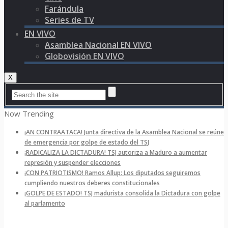
Farándula
Series de TV
EN VIVO
Asamblea Nacional EN VIVO
Globovisión EN VIVO
X
Now Trending
¡AN CONTRAATACA! Junta directiva de la Asamblea Nacional se reúne
de emergencia por golpe de estado del TSJ
¡RADICALIZA LA DICTADURA! TSJ autoriza a Maduro a aumentar
represión y suspender elecciones
¡CON PATRIOTISMO! Ramos Allup: Los diputados seguiremos
cumpliendo nuestros deberes constitucionales
¡GOLPE DE ESTADO! TSJ madurista consolida la Dictadura con golpe
al parlamento