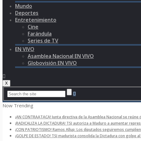
Mundo
Deportes
Entretenimiento
Cine
Farándula
Series de TV
EN VIVO
Asamblea Nacional EN VIVO
Globovisión EN VIVO
X
Now Trending
¡AN CONTRAATACA! Junta directiva de la Asamblea Nacional se reúne 
¡RADICALIZA LA DICTADURA! TSJ autoriza a Maduro a aumentar represi
¡CON PATRIOTISMO! Ramos Allup: Los diputados seguiremos cumpliend
¡GOLPE DE ESTADO! TSJ madurista consolida la Dictadura con golpe a