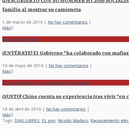
¡DESCUBIERTO CON SU HUMMER H3 2016 SOCIALISTA 
familia al mostrar su camioneta
1 de marzo de 2016
|
No hay comentarios
|
Más
Nacionales, Política
¡ENTÉRATE! El Gobierno “ha colaborado con mafias”
10 de mayo de 2016
|
No hay comentarios
|
Más
Entretenimiento, Internacionales, Nacionales
¡SUSTO! Chino cuenta su experiencia tras vivir “en 
18 de abril de 2016
|
No hay comentarios
|
Más
Tags:
DIAS LIBRES
,
EL guri
,
Nicolás Maduro
,
Racionamiento eléc