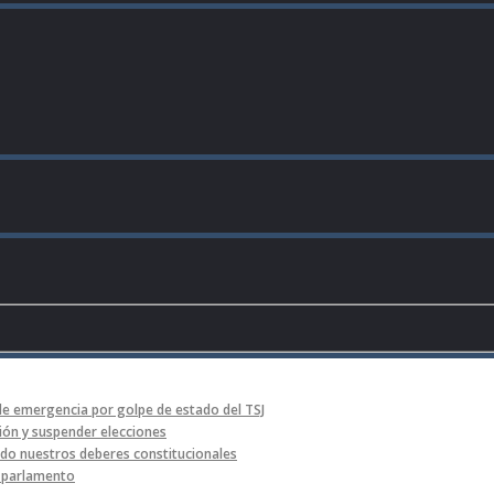
de emergencia por golpe de estado del TSJ
ón y suspender elecciones
o nuestros deberes constitucionales
l parlamento