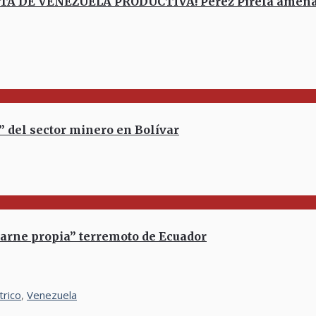
DE VENEZUELA PRODUCTIVA! Pérez Pirela amenaza a
 del sector minero en Bolívar
carne propia” terremoto de Ecuador
trico
,
Venezuela