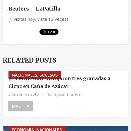
Reuters – LaPatilla
(1 visitas hoy, vista 13 veces)
RELATED POSTS
NACIONALES, SUCESOS
¡EN MARACAY! Arrojaron tres granadas a
Cicpc en Caña de Azúcar
5 de abril de 2016
|
No hay comentarios
MÁS
ECONOMÍA, NACIONALES