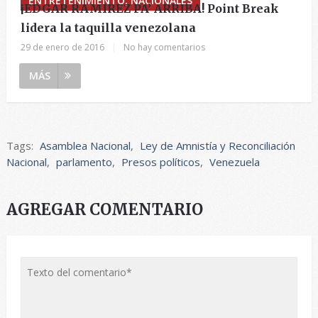
ENTRETENIMIENTO, NACIONALES
¡EDGAR RAMIREZ PA’ ARRIBA! Point Break
lidera la taquilla venezolana
29 de enero de 2016
|
No hay comentarios
MÁS
Tags:
Asamblea Nacional
,
Ley de Amnistía y Reconciliación
Nacional
,
parlamento
,
Presos políticos
,
Venezuela
AGREGAR COMENTARIO