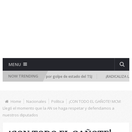
MENU
NOW TRENDING
úne de emergencia por golpe de estado del TSJ
¡RADICALIZA LA DICTADU
Home
Nacionales
Política
¡CON TODO EL GAÑOTE! MCM:
Llegó el momento que la AN se haga respetar y defendamos a
nuestros diputados