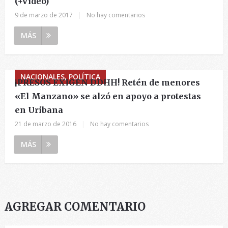
(+Video)
9 de marzo de 2017
|
No hay comentarios
MÁS
NACIONALES, POLÍTICA
¡PRESOS EXIGEN DDHH! Retén de menores
«El Manzano» se alzó en apoyo a protestas
en Uribana
21 de marzo de 2016
|
No hay comentarios
MÁS
AGREGAR COMENTARIO