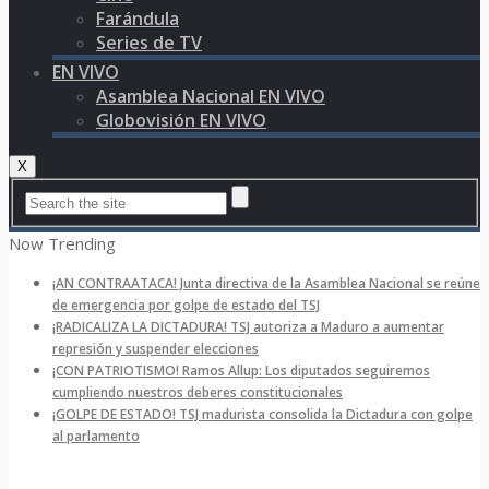
Farándula
Series de TV
EN VIVO
Asamblea Nacional EN VIVO
Globovisión EN VIVO
X
Now Trending
¡AN CONTRAATACA! Junta directiva de la Asamblea Nacional se reúne
de emergencia por golpe de estado del TSJ
¡RADICALIZA LA DICTADURA! TSJ autoriza a Maduro a aumentar
represión y suspender elecciones
¡CON PATRIOTISMO! Ramos Allup: Los diputados seguiremos
cumpliendo nuestros deberes constitucionales
¡GOLPE DE ESTADO! TSJ madurista consolida la Dictadura con golpe
al parlamento