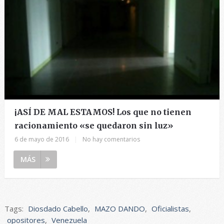
¡ASÍ DE MAL ESTAMOS! Los que no tienen
racionamiento «se quedaron sin luz»
6 de mayo de 2016
|
No hay comentarios
MÁS
Tags:
Diosdado Cabello
,
MAZO DANDO
,
Oficialistas
,
opositores
,
Venezuela