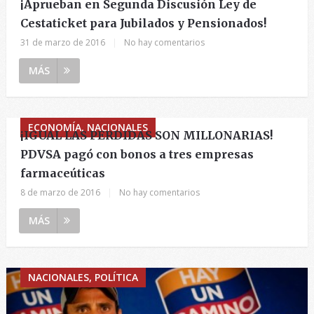
¡Aprueban en Segunda Discusión Ley de
Cestaticket para Jubilados y Pensionados!
31 de marzo de 2016
|
No hay comentarios
MÁS
ECONOMÍA, NACIONALES
¡IGUAL LAS PERDIDAS SON MILLONARIAS!
PDVSA pagó con bonos a tres empresas
farmaceúticas
8 de marzo de 2016
|
No hay comentarios
MÁS
NACIONALES, POLÍTICA