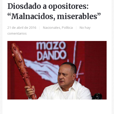
Diosdado a opositores:
“Malnacidos, miserables”
21 de abril de 2016
|
Nacionales
,
Política
|
No hay
comentarios