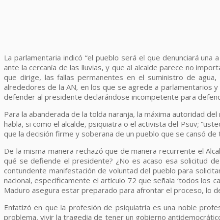
La parlamentaria indicó “el pueblo será el que denunciará una a
ante la cercanía de las lluvias, y que al alcalde parece no impo
que dirige, las fallas permanentes en el suministro de agua
alrededores de la AN, en los que se agrede a parlamentarios y 
defender al presidente declarándose incompetente para defender 
Para la abanderada de la tolda naranja, la máxima autoridad del
habla, si como el alcalde, psiquiatra o el activista del Psuv; “
que la decisión firme y soberana de un pueblo que se cansó de 
De la misma manera rechazó que de manera recurrente el Alcal
qué se defiende el presidente? ¿No es acaso esa solicitud de
contundente manifestación de voluntad del pueblo para solicit
nacional, específicamente el artículo 72 que señala ‘todos los
Maduro asegura estar preparado para afrontar el proceso, lo desi
Enfatizó en que la profesión de psiquiatría es una noble pro
problema, vivir la tragedia de tener un gobierno antidemocrático