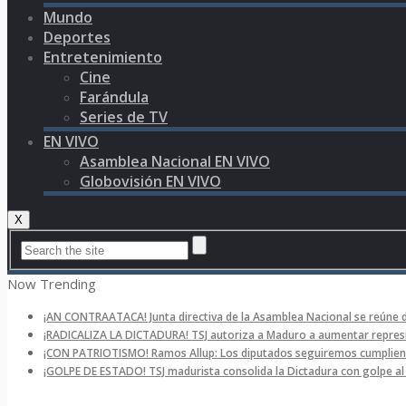
Mundo
Deportes
Entretenimiento
Cine
Farándula
Series de TV
EN VIVO
Asamblea Nacional EN VIVO
Globovisión EN VIVO
X
Now Trending
¡AN CONTRAATACA! Junta directiva de la Asamblea Nacional se reúne 
¡RADICALIZA LA DICTADURA! TSJ autoriza a Maduro a aumentar represi
¡CON PATRIOTISMO! Ramos Allup: Los diputados seguiremos cumpliend
¡GOLPE DE ESTADO! TSJ madurista consolida la Dictadura con golpe a