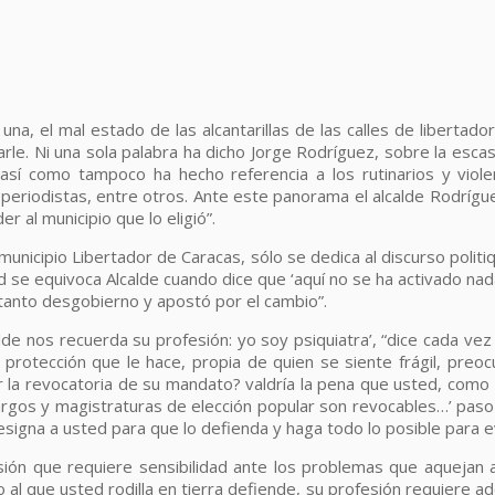
 una, el mal estado de las alcantarillas de las calles de liberta
rtarle. Ni una sola palabra ha dicho Jorge Rodríguez, sobre la es
, así como tampoco ha hecho referencia a los rutinarios y vi
periodistas, entre otros. Ante este panorama el alcalde Rodrígu
al municipio que lo eligió”.
 municipio Libertador de Caracas, sólo se dedica al discurso pol
usted se equivoca Alcalde cuando dice que ‘aquí no se ha activado 
tanto desgobierno y apostó por el cambio”.
de nos recuerda su profesión: yo soy psiquiatra’, “dice cada ve
 protección que le hace, propia de quien se siente frágil, preo
ar la revocatoria de su mandato? valdría la pena que usted, como
 cargos y magistraturas de elección popular son revocables…’ pas
gna a usted para que lo defienda y haga todo lo posible para evit
fesión que requiere sensibilidad ante los problemas que aquejan
 al que usted rodilla en tierra defiende, su profesión requiere a