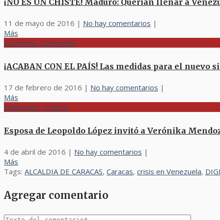
¡NO ES UN CHISTE! Maduro: Querían llenar a Venezue
11 de mayo de 2016
|
No hay comentarios
|
Más
Economía, Nacionales
¡ACABAN CON EL PAÍS! Las medidas para el nuevo si
17 de febrero de 2016
|
No hay comentarios
|
Más
Nacionales, Política
Esposa de Leopoldo López invitó a Verónika Mend
4 de abril de 2016
|
No hay comentarios
|
Más
Tags:
ALCALDIA DE CARACAS
,
Caracas
,
crisis en Venezuela
,
DIG
Agregar comentario