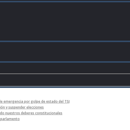
de emergencia por golpe de estado del TSJ
ón y suspender elecciones
o nuestros deberes constitucionales
l parlamento