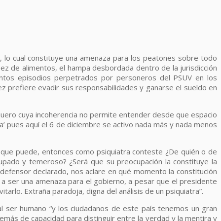
dor, lo cual constituye una amenaza para los peatones sobre todo
casez de alimentos, el hampa desbordada dentro de la jurisdicción
olentos episodios perpetrados por personeros del PSUV en los
ez prefiere evadir sus responsabilidades y ganarse el sueldo en
itiquero cuya incoherencia no permite entender desde que espacio
nada’ pues aquí el 6 de diciembre se activo nada más y nada menos
z que puede, entonces como psiquiatra conteste ¿De quién o de
cupado y temeroso? ¿Será que su preocupación la constituye la
 defensor declarado, nos aclare en qué momento la constitución
o a ser una amenaza para el gobierno, a pesar que el presidente
arlo. Extraña paradoja, digna del análisis de un psiquiatra”.
 al ser humano “y los ciudadanos de este país tenemos un gran
demás de capacidad para distinguir entre la verdad y la mentira y