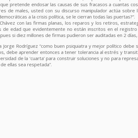
ue pretende endosar las causas de sus fracasos a cuantas cosas
res de males, usted con su discurso manipulador actúa sobre l
ocráticas a la crisis política, se le cierran todas las puertas?”.
ávez con las firmas planas, los reparos y los retiros, estrategi
es de edad que evidentemente no están inscritos en el registr
ues si diez millones de firmas pudieron ser auditadas en 2 días, 
 a Jorge Rodríguez “como buen psiquiatra y mejor político debe 
s, debe aprender entonces a tener tolerancia al estrés y transita
iversidad de la ‘cuarta’ para construir soluciones y no para rep
 de ellas sea respetada”.