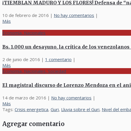
¡TIEMBLAN MADURO Y LOS FLORES! Defensa de “narco
10 de febrero de 2016
|
No hay comentarios
|
Más
Economía, Nacionales
Bs. 1.000 un desayuno, la crítica de los venezolanos
2 de junio de 2016
|
1 comentario
|
Más
Economía, Nacionales, Sociedad
El magistral discurso de Lorenzo Mendoza en el aniv
14 de marzo de 2016
|
No hay comentarios
|
Más
Tags:
Crisis energetica
,
Guri
,
Lluvia sobre el Guri
,
Nivel del emb
Agregar comentario