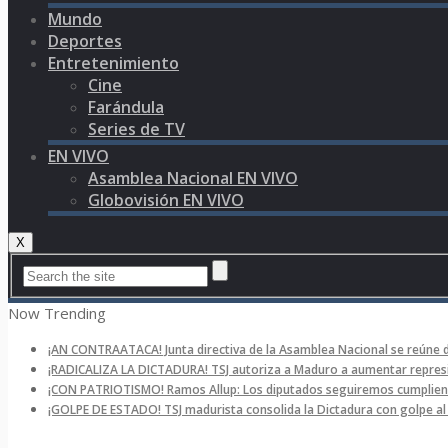
Mundo
Deportes
Entretenimiento
Cine
Farándula
Series de TV
EN VIVO
Asamblea Nacional EN VIVO
Globovisión EN VIVO
X
Now Trending
¡AN CONTRAATACA! Junta directiva de la Asamblea Nacional se reúne 
¡RADICALIZA LA DICTADURA! TSJ autoriza a Maduro a aumentar represi
¡CON PATRIOTISMO! Ramos Allup: Los diputados seguiremos cumpliend
¡GOLPE DE ESTADO! TSJ madurista consolida la Dictadura con golpe a