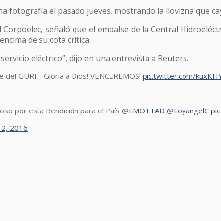
 fotografía el pasado jueves, mostrando la llovizna que cay
Corpoelec, señaló que el embalse de la Central Hidroeléctr
ncima de su cota crítica.
rvicio eléctrico”, dijo en una entrevista a Reuters.
lse del GURI… Gloria a Dios! VENCEREMOS!
pic.twitter.com/kuxKH
oso por esta Bendición para el País
@LMOTTAD
@LoyangelC
pi
l 2, 2016