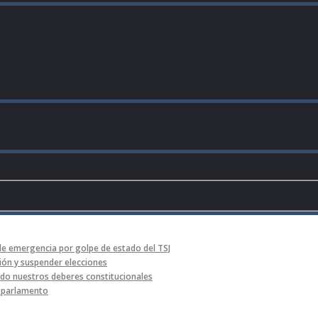
de emergencia por golpe de estado del TSJ
ón y suspender elecciones
o nuestros deberes constitucionales
l parlamento