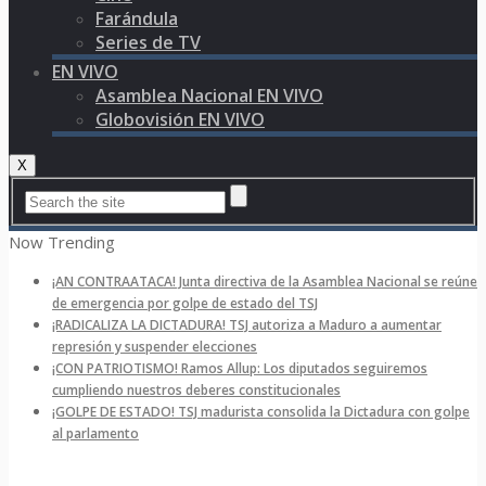
Farándula
Series de TV
EN VIVO
Asamblea Nacional EN VIVO
Globovisión EN VIVO
X
Now Trending
¡AN CONTRAATACA! Junta directiva de la Asamblea Nacional se reúne
de emergencia por golpe de estado del TSJ
¡RADICALIZA LA DICTADURA! TSJ autoriza a Maduro a aumentar
represión y suspender elecciones
¡CON PATRIOTISMO! Ramos Allup: Los diputados seguiremos
cumpliendo nuestros deberes constitucionales
¡GOLPE DE ESTADO! TSJ madurista consolida la Dictadura con golpe
al parlamento