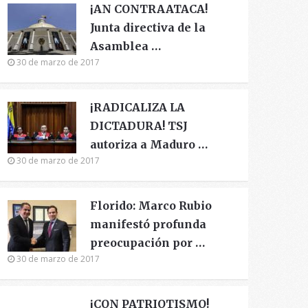
¡AN CONTRAATACA!
Junta directiva de la
Asamblea …
30 de marzo de 2017
¡RADICALIZA LA
DICTADURA! TSJ
autoriza a Maduro …
30 de marzo de 2017
Florido: Marco Rubio
manifestó profunda
preocupación por …
30 de marzo de 2017
¡CON PATRIOTISMO!