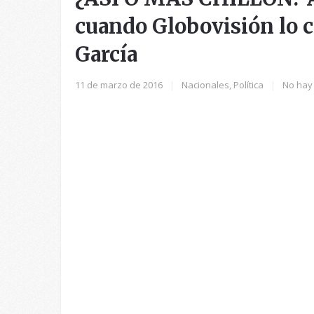
cuando Globovisión lo c
García
11 de marzo de 2016
|
Nacionales
,
Política
|
No hay