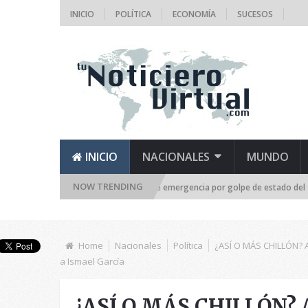
INICIO
POLÍTICA
ECONOMÍA
SUCESOS
INICIO
NACIONALES
MUNDO
NOW TRENDING
la Asamblea Nacional se reúne de emergencia por golpe de estado del TSJ
Home
Nacionales
Política
¿ASÍ O MÁS CHILLÓN? A
a Ismael García
¿ASÍ O MÁS CHILLÓN? As