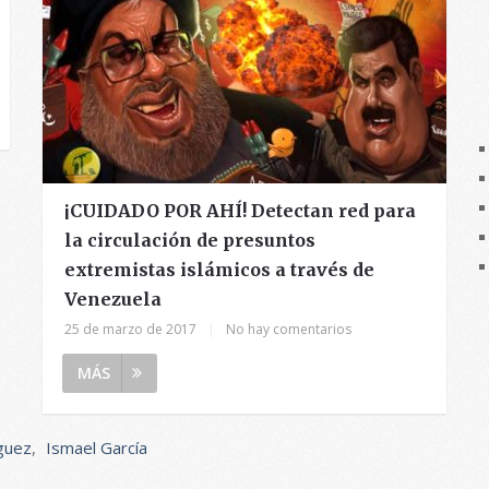
¡CUIDADO POR AHÍ! Detectan red para
la circulación de presuntos
extremistas islámicos a través de
Venezuela
25 de marzo de 2017
|
No hay comentarios
MÁS
guez
,
Ismael García