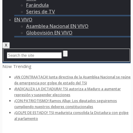
Farándula
Series de TV
EN VIVO
Asamblea Nacional EN VIVO
Globovisión EN VIVO
X
Now Trending
¡AN CONTRAATACA! Junta directiva de la Asamblea Nacional se reúne
de emergencia por golpe de estado del TSJ
¡RADICALIZA LA DICTADURA! TSJ autoriza a Maduro a aumentar
represión y suspender elecciones
¡CON PATRIOTISMO! Ramos Allup: Los diputados seguiremos
cumpliendo nuestros deberes constitucionales
¡GOLPE DE ESTADO! TSJ madurista consolida la Dictadura con golpe
al parlamento