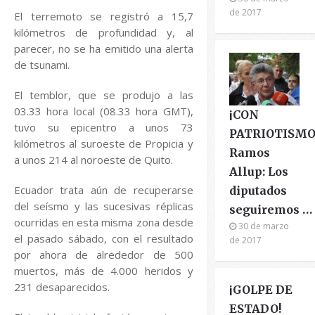
de 2017
El terremoto se registró a 15,7
kilómetros de profundidad y, al
parecer, no se ha emitido una alerta
de tsunami.
El temblor, que se produjo a las
03.33 hora local (08.33 hora GMT),
¡CON
tuvo su epicentro a unos 73
PATRIOTISMO
kilómetros al suroeste de Propicia y
Ramos
a unos 214 al noroeste de Quito.
Allup: Los
Ecuador trata aún de recuperarse
diputados
del seísmo y las sucesivas réplicas
seguiremos …
ocurridas en esta misma zona desde
30 de marzo
el pasado sábado, con el resultado
de 2017
por ahora de alrededor de 500
muertos, más de 4.000 heridos y
231 desaparecidos.
¡GOLPE DE
ESTADO!