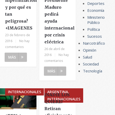
hiperinflación
Presidente
Deportes
y por qué es
Maduro
Economía
tan
pedirá
Ministerio
peligrosa?
ayuda
Público
+IMAGENES
internacional
Política
por crisis
23 de febrero de
Sucesos
2016
|
No hay
eléctrica
Narcotráfico
comentarios
26 de abril de
Opinión
2016
|
No hay
Salud
MÁS
comentarios
Sociedad
Tecnología
MÁS
INTERNACIONALES
ARGENTINA,
¡NADIE LOS
INTERNACIONALES
QUIERE!
Retiran