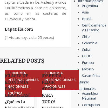
Internacionales
capital situada en los Andes y a unos
Argentina
160 kilómetros al este del epicentro,
Asia
así como en las costeras de
Brasil
Guayaquil y Manta.
Centroamérica
Lapatilla.com
y El Caribe
Chile
(1 visitas hoy, vista 25 veces)
Colombia
Cuba
EEUU
RELATED POSTS
Europa
México
ECONOMÍA,
ECONOMÍA,
Suramérica
¡CLASES DE
¡DEBERIA
INTERNACIONALES,
INTERNACIONALES,
Mundo
ECONOMÍA
PEDIR
NACIONALES,
NACIONALES
Nacionales
PARA
AYUDA
POLÍTICA
Asamblea
CHAVISTAS!
PARA
Nacional
¿Qué es la
TODO!
Corrupción