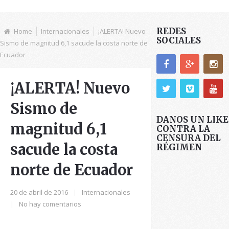
REDES
Home
Internacionales
¡ALERTA! Nuevo
SOCIALES
Sismo de magnitud 6,1 sacude la costa norte de
Ecuador
¡ALERTA! Nuevo
Sismo de
DANOS UN LIKE
magnitud 6,1
CONTRA LA
CENSURA DEL
sacude la costa
RÉGIMEN
norte de Ecuador
20 de abril de 2016
|
Internacionales
|
No hay comentarios