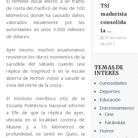
El temblor inicial afectó a un tramo
TSJ
de costa del Pacífico de más de 100
madurista
kilómetros donde ha causado daños
valorados inicialmente por las
consolida
autoridades en unos 3.000 millones
la …
de dólares.
30 de marzo
de 2017
Ayer mismo, muchos ecuatorianos
revivieron los duros momentos de la
sacudida del sábado cuando una
TEMÁS DE
réplica de magnitud 6 en la escala
INTERÉS
abierta de Richter volvió a sacudir la
Curiosidades
zona del norte de la costa.
Deportes
El Instituto Geofísico (IG) de la
Educación
Escuela Politécnica Nacional informó
Entretenimiento
a Efe de que la réplica de ayer,
Cine
ubicada en la localidad costera de
Farándula
Muisne y a 10 kilómetros de
Humor
profundidad, se sintió en Quito, la