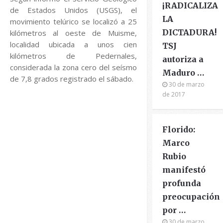
¡RADICALIZA
de Estados Unidos (USGS), el
LA
movimiento telúrico se localizó a 25
DICTADURA!
kilómetros al oeste de Muisme,
localidad ubicada a unos cien
TSJ
kilómetros de Pedernales,
autoriza a
considerada la zona cero del seísmo
Maduro …
de 7,8 grados registrado el sábado.
30 de marzo
de 2017
Florido:
Marco
Rubio
manifestó
profunda
preocupación
por …
30 de marzo