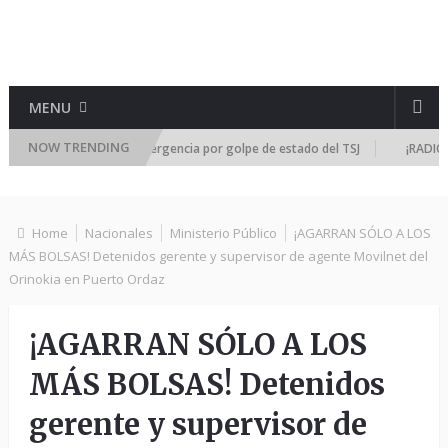
MENU
NOW TRENDING
ional se reúne de emergencia por golpe de estado del TSJ
¡RADICALIZA
Home
Nacionales
Ministerio Público
¡AGARRAN SÓLO A LOS
MÁS BOLSAS! Detenidos gerente y supervisor de agente Movilnet del
Orinokia en Puerto Ordaz
¡AGARRAN SÓLO A LOS
MÁS BOLSAS! Detenidos
gerente y supervisor de