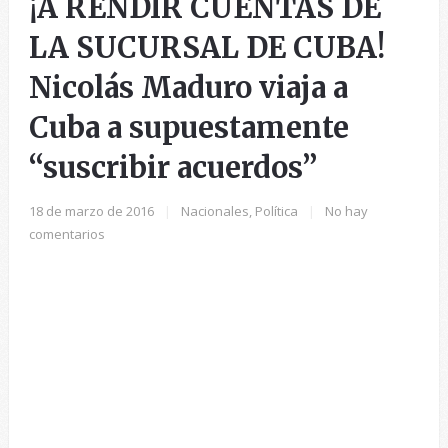
¡A RENDIR CUENTAS DE
LA SUCURSAL DE CUBA!
Nicolás Maduro viaja a
Cuba a supuestamente
“suscribir acuerdos”
18 de marzo de 2016
|
Nacionales
,
Política
|
No hay
comentarios