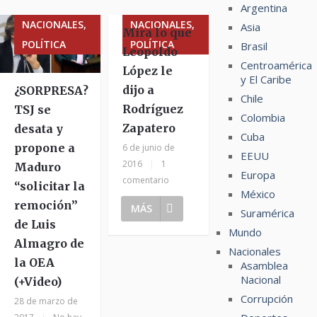
Argentina
NACIONALES,
NACIONALES,
Asia
Mira lo que
POLÍTICA
POLÍTICA
Brasil
Leopoldo
Centroamérica
López le
y El Caribe
dijo a
¿SORPRESA?
Chile
Rodríguez
TSJ se
Colombia
Zapatero
desata y
Cuba
propone a
6 de junio de
EEUU
2016
|
1
Maduro
Europa
comentario
“solicitar la
México
remoción”
MÁS
Suramérica
de Luis
Mundo
Almagro de
Nacionales
la OEA
Asamblea
Nacional
(+Video)
Corrupción
28 de marzo de