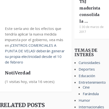
TSJ
madurista
consolida
la …
30 de marzo de
Este sería uno de los efectos que
2017
tendría aplicar la nueva medida
impuesta por el gobierno, vea más
en
¡CENTROS COMERCIALES A
TEMÁS DE
PUNTA DE VELAS! deberán generar
INTERÉS
su propia electricidad desde el 10
de febrero
Curiosidades
Deportes
NotiVerdad
Educación
(1 visitas hoy, vista 16 veces)
Entretenimiento
Cine
Farándula
Humor
RELATED POSTS
Internacionales