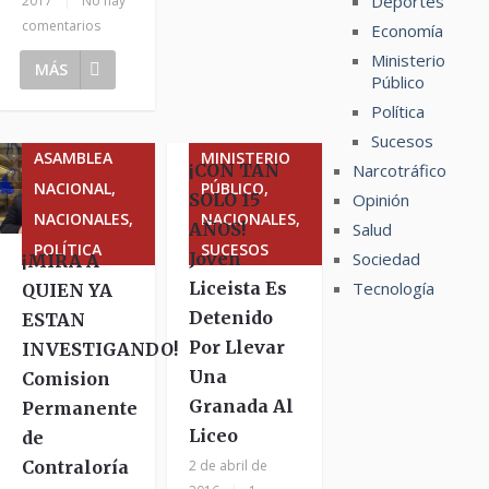
Deportes
2017
|
No hay
comentarios
Economía
Ministerio
MÁS
Público
Política
Sucesos
ASAMBLEA
MINISTERIO
Narcotráfico
¡CON TAN
NACIONAL,
PÚBLICO,
Opinión
SOLO 15
NACIONALES,
NACIONALES,
Salud
AÑOS!
POLÍTICA
SUCESOS
Sociedad
Joven
¡MIRA A
Tecnología
Liceista Es
QUIEN YA
Detenido
ESTAN
Por Llevar
INVESTIGANDO!
Una
Comision
Granada Al
Permanente
Liceo
de
Contraloría
2 de abril de