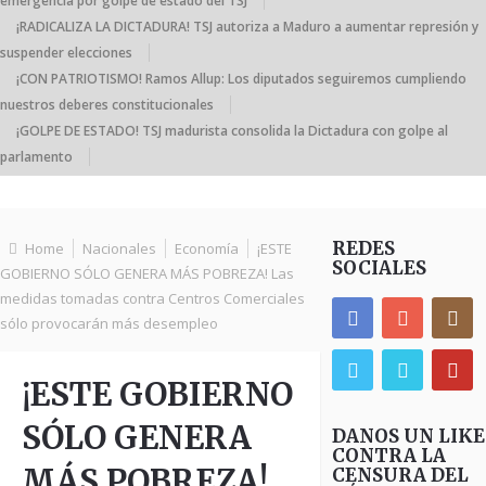
emergencia por golpe de estado del TSJ
¡RADICALIZA LA DICTADURA! TSJ autoriza a Maduro a aumentar represión y
suspender elecciones
¡CON PATRIOTISMO! Ramos Allup: Los diputados seguiremos cumpliendo
nuestros deberes constitucionales
¡GOLPE DE ESTADO! TSJ madurista consolida la Dictadura con golpe al
parlamento
REDES
Home
Nacionales
Economía
¡ESTE
SOCIALES
GOBIERNO SÓLO GENERA MÁS POBREZA! Las
medidas tomadas contra Centros Comerciales
sólo provocarán más desempleo
¡ESTE GOBIERNO
SÓLO GENERA
DANOS UN LIKE
CONTRA LA
MÁS POBREZA!
CENSURA DEL