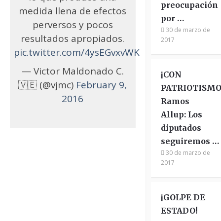
preocupación
medida llena de efectos
por …
perversos y pocos
30 de marzo de
resultados apropiados.
2017
pic.twitter.com/4ysEGvxvWK
— Victor Maldonado C.
¡CON
🇻🇪 (@vjmc)
February 9,
PATRIOTISMO
2016
Ramos
Allup: Los
diputados
seguiremos …
30 de marzo de
2017
¡GOLPE DE
ESTADO!