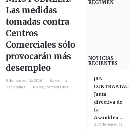
RÉGIMEN
Las medidas
tomadas contra
Centros
Comerciales sólo
provocarán más
NOTICIAS
RECIENTES
desempleo
¡AN
9 de febrero de 2016
|
Economía
,
CONTRAATAC
Nacionales
|
No hay comentarios
Junta
directiva de
la
Asamblea …
30 de marzo de