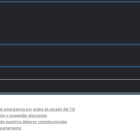
de emergencia por golpe de estado del TSJ
ón y suspender elecciones
o nuestros deberes constitucionales
l parlamento