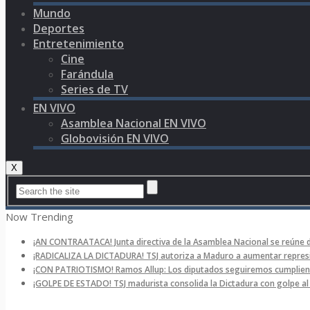
Mundo
Deportes
Entretenimiento
Cine
Farándula
Series de TV
EN VIVO
Asamblea Nacional EN VIVO
Globovisión EN VIVO
X
Now Trending
¡AN CONTRAATACA! Junta directiva de la Asamblea Nacional se reúne 
¡RADICALIZA LA DICTADURA! TSJ autoriza a Maduro a aumentar represi
¡CON PATRIOTISMO! Ramos Allup: Los diputados seguiremos cumpliend
¡GOLPE DE ESTADO! TSJ madurista consolida la Dictadura con golpe a