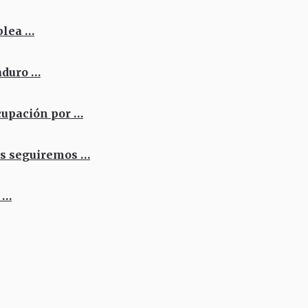
blea …
aduro …
cupación por …
os seguiremos …
 …