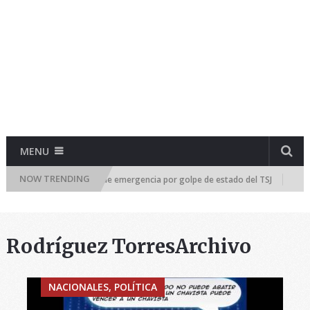
MENU
NOW TRENDING
ea Nacional se reúne de emergencia por golpe de estado del TSJ
¡RADI
Rodríguez TorresArchivo
NACIONALES, POLÍTICA