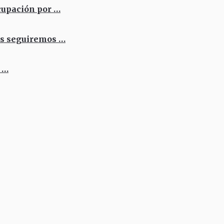
cupación por …
os seguiremos …
 …