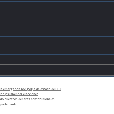
de emergencia por golpe de estado del TSJ
ón y suspender elecciones
o nuestros deberes constitucionales
l parlamento