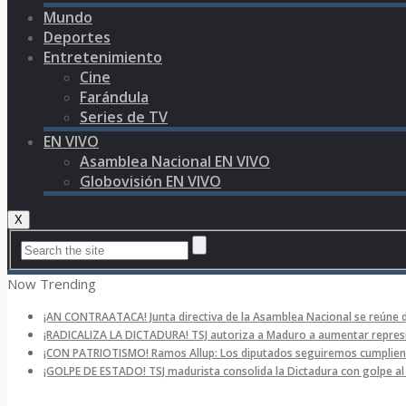
Mundo
Deportes
Entretenimiento
Cine
Farándula
Series de TV
EN VIVO
Asamblea Nacional EN VIVO
Globovisión EN VIVO
X
Now Trending
¡AN CONTRAATACA! Junta directiva de la Asamblea Nacional se reúne 
¡RADICALIZA LA DICTADURA! TSJ autoriza a Maduro a aumentar represi
¡CON PATRIOTISMO! Ramos Allup: Los diputados seguiremos cumpliend
¡GOLPE DE ESTADO! TSJ madurista consolida la Dictadura con golpe a