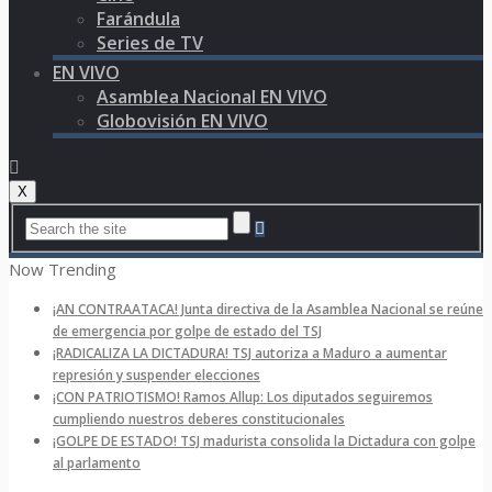
Farándula
Series de TV
EN VIVO
Asamblea Nacional EN VIVO
Globovisión EN VIVO
X
Now Trending
¡AN CONTRAATACA! Junta directiva de la Asamblea Nacional se reúne
de emergencia por golpe de estado del TSJ
¡RADICALIZA LA DICTADURA! TSJ autoriza a Maduro a aumentar
represión y suspender elecciones
¡CON PATRIOTISMO! Ramos Allup: Los diputados seguiremos
cumpliendo nuestros deberes constitucionales
¡GOLPE DE ESTADO! TSJ madurista consolida la Dictadura con golpe
al parlamento