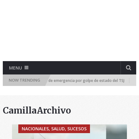
MENU
NOW TRENDING
blea Nacional se reúne de emergencia por golpe de estado del TSJ
¡RA
CamillaArchivo
NACIONALES, SALUD, SUCESOS