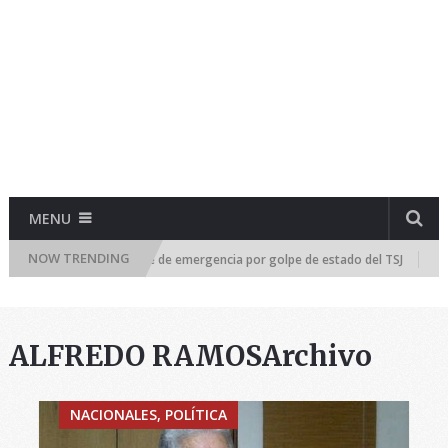
MENU
NOW TRENDING
blea Nacional se reúne de emergencia por golpe de estado del TSJ
¡RA
ALFREDO RAMOSArchivo
NACIONALES, POLÍTICA